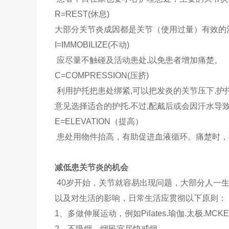
R=REST(休息)
大部分关节炎成因都是关节（使用过量）有效的
I=IMMOBILIZE(不动)
应尽量不触碰及活动患处,以免患者增加痛楚。
C=COMPRESSION(压挤)
利用护托把患处绑紧,可以把发炎的关节压下.护托
意见选择适合的护托.不过,配戴后或会因汗水导
E=ELEVATION（提高）
患处用物件抬高，有助促进血液循环。痛楚时，
减低患关节炎的机会
40岁开始，关节就容易出现问题，大部分人一
以及对生活的影响，日常生活应贯彻以下原则：
1、多做伸展运动，例如Pilates.瑜伽.太极.M
2、不吸烟，烟民宜尽快戒烟。