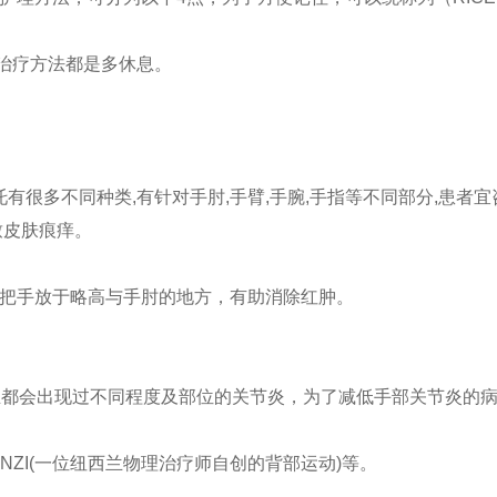
治疗方法都是多休息。
有很多不同种类,有针对手肘,手臂,手腕,手指等不同部分,患者
致皮肤痕痒。
把手放于略高与手肘的地方，有助消除红肿。
生都会出现过不同程度及部位的关节炎，为了减低手部关节炎的
CKENZI(一位纽西兰物理治疗师自创的背部运动)等。