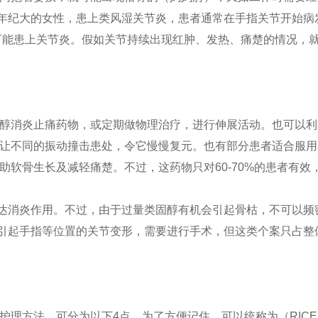
年纪大的女性，患上类风湿关节炎，患者通常在手指关节开始病
可能患上关节炎。假如关节持续出现红肿、发热、痛楚的情况，
醇消炎止痛药物，或定期做物理治疗，进行伸展活动。也可以利
，让不同的振动撞击患处，令它慢慢复元。也有部分患者适合服用
助软骨生长及减轻痛楚。不过，这药物只对60-70%的患者有效
达消炎作用。不过，由于过量类固醇有机会引起骨枯，不可以频
引起手指等位置的关节变形，需要进行手术，但这类个案只占整
理方法，可分为以下4点，为了方便记住，可以统称为（RIC