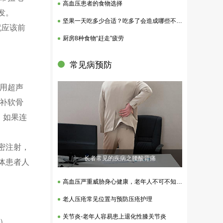
高血压患者的食物选择
发。
坚果一天吃多少合适？吃多了会造成哪些不良影响？
就应该前
厨房8种食物“赶走”疲劳
常见病预防
用超声
补软骨
，如果连
密注射，
长者常见的疾病之腰酸背痛
体患者人
高血压严重威胁身心健康，老年人不可不知的核心策略
老人压疮常见位置与预防压疮护理
关节炎-老年人容易患上退化性膝关节炎
E）。