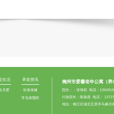
姿生活
养老资讯
梅州市爱馨老年公寓（养
会关爱
饮食保健
院长：：张旭初 电话：13549199
行政院长：陈瑜燕 电话： 137236
常见病预防
地址：
梅江区城北五里亭马麻岃