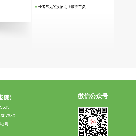
长者常见的疾病之上肢关节炎
微信公众号
老院）
599
07680
巷3号